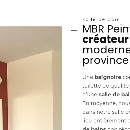
Salle de bain
MBR Pein
créateur 
moderne 
province
Une
baignoire
con
toilette de qualité
d’une
salle de ba
En moyenne, nous 
dans notre salle de
lieu entièrement 
de bains
doit rép