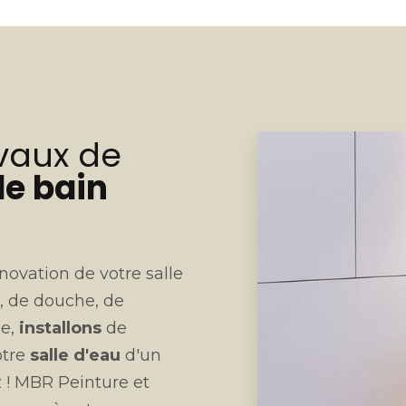
avaux de
de bain
ovation de votre salle
e
, de douche, de
ge,
installons
de
otre
salle d'eau
d'un
ez ! MBR Peinture et