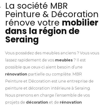
La société MBR
Peinture & Décoration
rénove votre
mobilier
dans la région de
Seraing
Vous possédez des meubles anciens ? Vous vous
lassez rapidement de vos
meubles
? Il est
possible que ceux-ci aient besoin d’une
rénovation
partielle ou complète. MBR
Peinture et Décoration est une entreprise de
peinture et décoration intérieure à Seraing.
Nous prenons en charge l’ensemble de vos
projets de
décoration
et de
rénovation