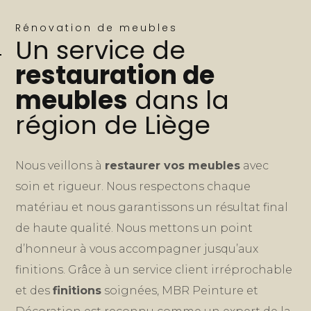
Rénovation de meubles
Un service de
restauration de
meubles
dans la
région de Liège
Nous veillons à
restaurer vos meubles
avec
soin et rigueur. Nous respectons chaque
matériau et nous garantissons un résultat final
de haute qualité. Nous mettons un point
d’honneur à vous accompagner jusqu’aux
finitions. Grâce à un service client irréprochable
et des
finitions
soignées, MBR Peinture et